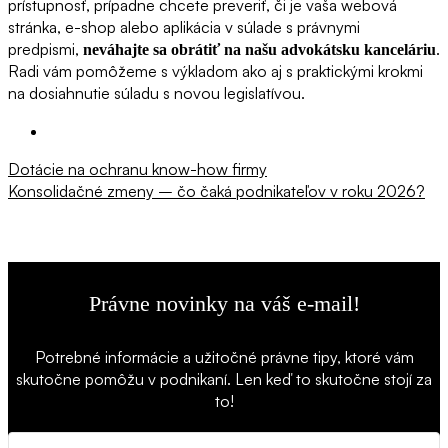
prístupnosť, prípadne chcete preveriť, či je vaša webová
stránka, e-shop alebo aplikácia v súlade s právnymi
predpismi,
.
neváhajte sa obrátiť na našu advokátsku kanceláriu
Radi vám pomôžeme s výkladom ako aj s praktickými krokmi
na dosiahnutie súladu s novou legislatívou.
Navigácia
Predchádzajúci
Dotácie na ochranu know-how firmy
článok:
Nasledujúci
Konsolidačné zmeny – čo čaká podnikateľov v roku 2026?
v
článok:
článku
Právne novinky na váš e-mail!
Potrebné informácie a užitočné právne tipy, ktoré vám
skutočne pomôžu v podnikaní. Len keď to skutočne stojí za
to!