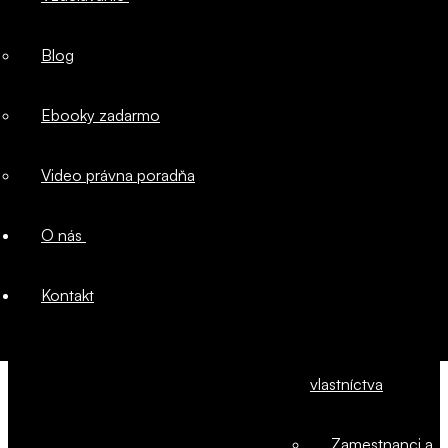
Majetok
Blog
firmy
Ebooky zadarmo
Marketingové
Video právna poradňa
právo
O nás
Ochrana
Kontakt
duševného
vlastníctva
Zamestnanci a