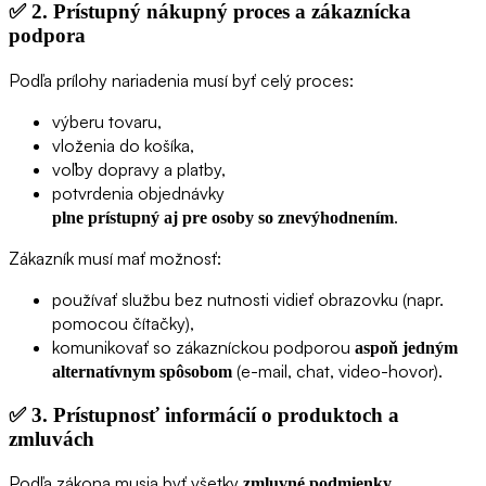
✅
2. Prístupný nákupný proces a zákaznícka
podpora
Podľa prílohy nariadenia musí byť celý proces:
výberu tovaru,
vloženia do košíka,
voľby dopravy a platby,
potvrdenia objednávky
.
plne prístupný aj pre osoby so znevýhodnením
Zákazník musí mať možnosť:
používať službu bez nutnosti vidieť obrazovku (napr.
pomocou čítačky),
komunikovať so zákazníckou podporou
aspoň jedným
(e-mail, chat, video-hovor).
alternatívnym spôsobom
✅
3. Prístupnosť informácií o produktoch a
zmluvách
Podľa zákona musia byť všetky
zmluvné podmienky,