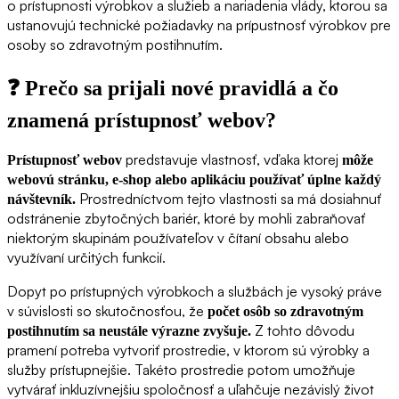
o prístupnosti výrobkov a služieb a nariadenia vlády, ktorou sa
ustanovujú technické požiadavky na prípustnosť výrobkov pre
osoby so zdravotným postihnutím.
❓
Prečo sa prijali nové pravidlá a čo
znamená prístupnosť webov?
predstavuje vlastnosť, vďaka ktorej
Prístupnosť webov
môže
webovú stránku, e-shop alebo aplikáciu používať úplne každý
Prostredníctvom tejto vlastnosti sa má dosiahnuť
návštevník.
odstránenie zbytočných bariér, ktoré by mohli zabraňovať
niektorým skupinám používateľov v čítaní obsahu alebo
využívaní určitých funkcií.
Dopyt po prístupných výrobkoch a službách je vysoký práve
v súvislosti so skutočnosťou, že
počet osôb so zdravotným
Z tohto dôvodu
postihnutím sa neustále výrazne zvyšuje.
pramení potreba vytvoriť prostredie, v ktorom sú výrobky a
služby prístupnejšie. Takéto prostredie potom umožňuje
vytvárať inkluzívnejšiu spoločnosť a uľahčuje nezávislý život