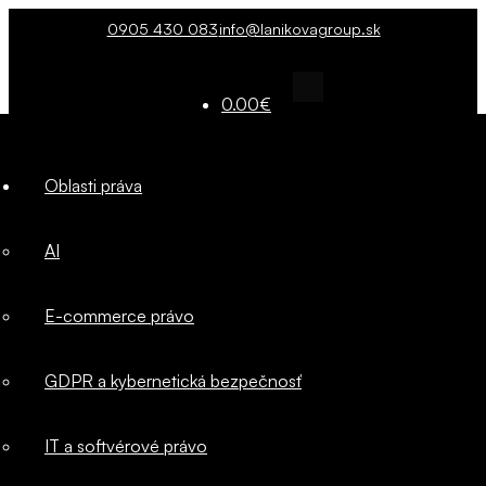
0905 430 083
info@lanikovagroup.sk
0.00
€
Oblasti
Oblasti práva
práva
AI
AI
E-commerce právo
E-commerce
GDPR a kybernetická bezpečnosť
právo
IT a softvérové právo
GDPR a