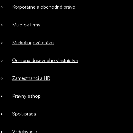
Korporátne a obchodné právo
kybernetická
Majetok firmy
bezpečnosť
Marketingové právo
IT a softvérové
Ochrana duševného vlastníctva
právo
Zamestnanci a HR
Korporátne a
Právny eshop
obchodné
Spolupráca
právo
Vzdelávanie