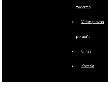
zadarmo
Video právna
poradňa
O nás
Kontakt