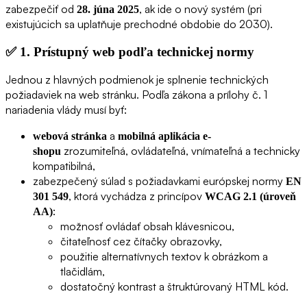
zabezpečiť od
, ak ide o nový systém (pri
28. júna 2025
existujúcich sa uplatňuje prechodné obdobie do 2030).
✅
1. Prístupný web podľa technickej normy
Jednou z hlavných podmienok je splnenie technických
požiadaviek na web stránku. Podľa zákona a prílohy č. 1
nariadenia vlády musí byť:
a
webová stránka
mobilná aplikácia e-
zrozumiteľná, ovládateľná, vnímateľná a technicky
shopu
kompatibilná,
zabezpečený súlad s požiadavkami európskej normy
EN
, ktorá vychádza z princípov
301 549
WCAG 2.1 (úroveň
:
AA)
možnosť ovládať obsah klávesnicou,
čitateľnosť cez čítačky obrazovky,
použitie alternatívnych textov k obrázkom a
tlačidlám,
dostatočný kontrast a štruktúrovaný HTML kód.