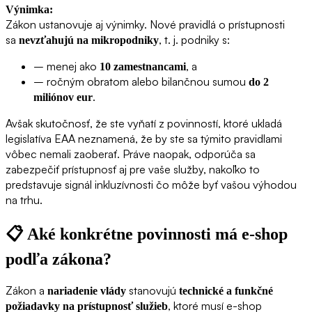
Výnimka:
Zákon ustanovuje aj výnimky. Nové pravidlá o prístupnosti
sa
, t. j. podniky s:
nevzťahujú na mikropodniky
– menej ako
, a
10 zamestnancami
– ročným obratom alebo bilančnou sumou
do 2
.
miliónov eur
Avšak skutočnosť, že ste vyňatí z povinností, ktoré ukladá
legislatíva EAA neznamená, že by ste sa týmito pravidlami
vôbec nemali zaoberať. Práve naopak, odporúča sa
zabezpečiť prístupnosť aj pre vaše služby, nakoľko to
predstavuje signál inkluzívnosti čo môže byť vašou výhodou
na trhu.
📋
Aké konkrétne povinnosti má e-shop
podľa zákona?
Zákon a
stanovujú
nariadenie vlády
technické a funkčné
, ktoré musí e-shop
požiadavky na prístupnosť služieb