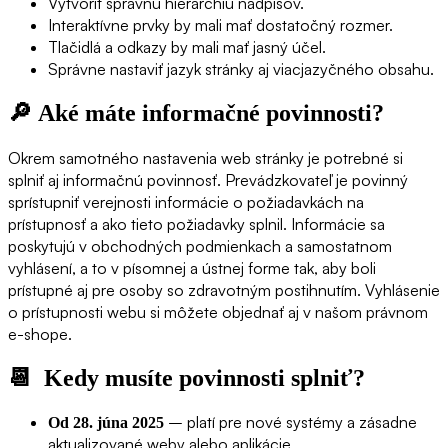
Vytvoriť správnu hierarchiu nadpisov.
Interaktívne prvky by mali mať dostatočný rozmer.
Tlačidlá a odkazy by mali mať jasný účel.
Správne nastaviť jazyk stránky aj viacjazyčného obsahu.
🔎 Aké máte informačné povinnosti?
Okrem samotného nastavenia web stránky je potrebné si
splniť aj informačnú povinnosť. Prevádzkovateľ je povinný
sprístupniť verejnosti informácie o požiadavkách na
prístupnosť a ako tieto požiadavky splnil. Informácie sa
poskytujú v obchodných podmienkach a samostatnom
vyhlásení, a to v písomnej a ústnej forme tak, aby boli
prístupné aj pre osoby so zdravotným postihnutím. Vyhlásenie
o prístupnosti webu si môžete objednať aj v našom právnom
e-shope.
📆
Kedy musíte povinnosti splniť?
– platí pre nové systémy a zásadne
Od 28. júna 2025
aktualizované weby alebo aplikácie.