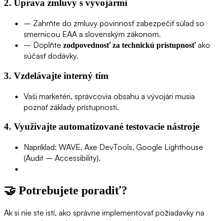
2.
Úprava zmluvy s vývojármi
– Zahrňte do zmluvy povinnosť zabezpečiť súlad so
smernicou EAA a slovenským zákonom.
– Doplňte
ako
zodpovednosť za technickú prístupnosť
súčasť dodávky.
3.
Vzdelávajte interný tím
Vaši marketéri, správcovia obsahu a vývojári musia
poznať základy prístupnosti.
4.
Využívajte automatizované testovacie nástroje
Napríklad: WAVE, Axe DevTools, Google Lighthouse
(Audit – Accessibility).
🤝
Potrebujete poradiť?
Ak si nie ste istí, ako správne implementovať požiadavky na