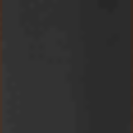
Právny
eshop
Spolupráca
Vzdelávanie
Blog
Ebooky
zadarmo