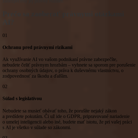
zabezpečený jej právny rozmer.
Prečo sa zaoberať právnymi otázkami
AI?
01
Ochranu pred právnymi rizikami
Ak využívanie AI vo vašom podnikaní právne zabezpečíte,
nebudete čeliť právnym hrozbám – vyhnete sa sporom pre porušenie
ochrany osobných údajov, o práva k duševnému vlastníctvu, o
zodpovednosť za škodu a ďalším.
02
Súlad s legislatívou
Nebudete sa musieť obávať toho, že porušíte nejaký zákon
a predídete pokutám. Či už ide o GDPR, pripravované nariadenie
o umelej inteligencii alebo iné, budete mať istotu, že pri vašej práci
s AI je všetko v súlade so zákonmi.
03