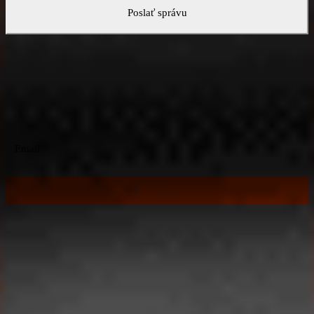
Poslať správu
Právne novinky na váš e-mail!
Potrebné informácie a užitočné právne tipy, ktoré vám skutočne
pomôžu v podnikaní. Len keď to skutočne stojí za to!
Prihlásiť sa
Právny eshop
Právne služby
Vzorové dokumenty