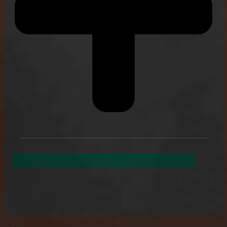
Pomôžeme vám pri určovaní autorských práv
k vstupom aj výstupom AI a zabezpečíme ochranu
vášho duševného vlastníctva tak, aby ste mohli
bezpečne využívať AI pre svoj rast.