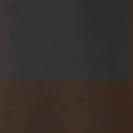
Video právna
poradňa
O nás
Kontakt
Umelá inteligencia (AI)
Čoraz viac firiem a podnikateľov implementuje do svojej
každodennej činnosti umelú inteligenciu – artificial intelligence (AI).
Používanie AI prináša množstvo výhod, avšak súvisí s tým aj
viacero právnych otázok. Či už využívate pri svojej práci
generatívnu, reaktívnu alebo iný typ AI, je potrebné, aby ste mali