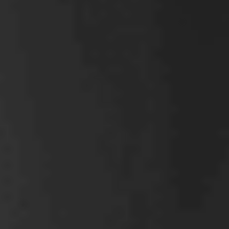
Korporátne a obchodné právo
kybernetická
Majetok firmy
bezpečnosť
Marketingové právo
IT a softvérové
Ochrana duševného vlastníctva
právo
Zamestnanci a HR
Korporátne a
Právny eshop
obchodné právo
Spolupráca
Majetok
Vzdelávanie