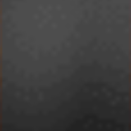
Vzdelávanie
Informácie
Obchodné podmienky
Reklamačný poriadok
Zásady ochrany osobných údajov
Informácie o cookies
Adresa
Grösslingova 8, 811 09 Bratislava
E-mail: info@lanikovagroup.sk
Tel.č: 0905 430 083
Facebook
Instagram
LinkedIn