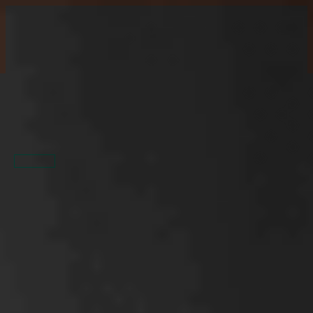
0905 430 083
info@lanikovagroup.sk
0.00
€
Oblasti
Oblasti práva
práva
AI
AI
E-commerce právo
E-commerce
GDPR a kybernetická bezpečnosť
právo
IT a softvérové právo
GDPR a