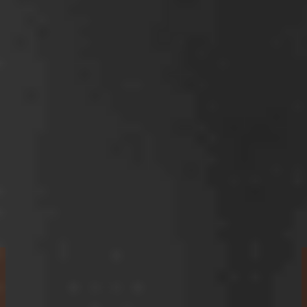
firmy
Blog
Marketingové
Ebooky zadarmo
právo
Video právna poradňa
Ochrana
O nás
duševného
Kontakt
vlastníctva
Zamestnanci a
HR