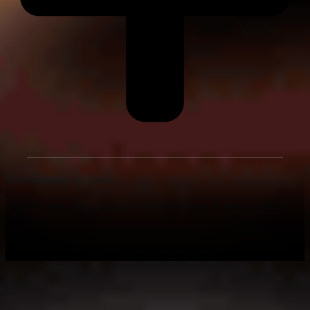
Pomôžeme aj vám!
Napíšte nám alebo sa priamo objednajte na 15 min bezplatný
hovor.
Napíšte nám
Rezervujte si hovor