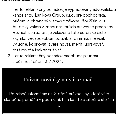
Tento reklamačný poriadok je vypracovaný
advokátskou
kanceláriou Lanikova Group, s.r.o.
pre obchodníka,
pričom je chránený v zmysle zákona 185/2015 Z. z.
Autorský zákon v znení neskorších právnych predpisov.
Bez súhlasu autora je zakázané toto autorské dielo
akýmkoľvek spôsobom použiť, a to najmä, nie však
výlučne, kopírovať, zverejňovať, meniť, upravovať,
rozširovať a inak zneužívať.
Tento reklamačný poriadok nadobúda platnosť
a účinnosť dňom 3.7.2024.
Právne novinky na váš e-mail!
Potrebné informácie a užitočné právne tipy, ktoré vám
skutočne pomôžu v podnikaní. Len keď to skutočne stojí za
to!