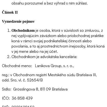
obsahu porozumel a bez výhrad s ním súhlasí.
Článok II
Vymedzenie pojmov
je osoba, ktorá v súvislosti so zmluvou, z
Obchodníkom
nej vyplývajúcim záväzkom alebo priobchodnej praktike
koná v rámci svojej podnikateľskej činnosti alebo
povolania, a to aj prostredníctvom inejosoby, ktorá koná
v jej mene alebo na jej účet.
Obchodníkom je advokátska kancelária:
Obchodné meno: Lanikova Group, s. r. o.,
reg.: v Obchodnom registri Mestského súdu Bratislava III,
odd. Sro, vl. č. 52654/B
Sídlo: Grösslingova 8, 811 09 Bratislava
IČO: 36 858 439