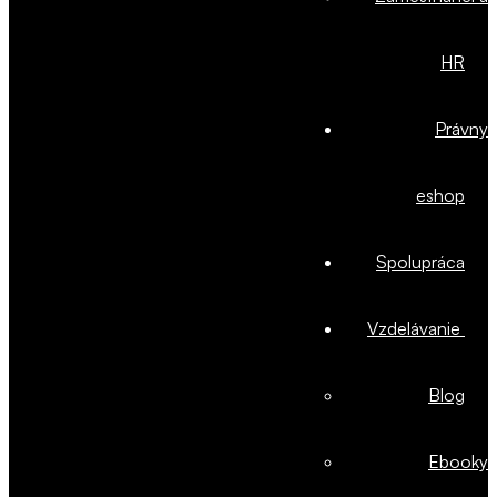
HR
Právny
eshop
Spolupráca
Vzdelávanie
Blog
Ebooky