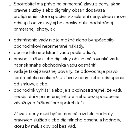
Spotrebiteľ má právo na primeranú zľavu z ceny, ak sa
právne služby alebo digitálny obsah dodávaza
protiplnenie, ktoré spočíva v zaplatení ceny, alebo môže
odstúpiť od zmluvy aj bez poskytnutia dodatočnej
primeranej lehoty, ak
odstránenie vady nie je možné alebo by spôsobilo
obchodníkovi neprimerané náklady,
obchodník neodstránil vadu podľa ods. 6,
právne služby alebo digitálny obsah má rovnakú vadu
napriek snahe obchodníka vadu odstrániť,
vada je takej závažnej povahy, že odôvodňuje právo
spotrebiteľa na okamžitú zľavu z ceny alebo odstúpenie
od zmluvy, alebo
obchodník vyhlásil alebo je z okolností zrejmé, že vadu
neodstráni v primeranej lehote alebo bez spôsobenia
závažných ťažkostí pre spotrebiteľa.
Zľava z ceny musí byť primeraná rozdielu hodnoty
právnych služieb alebo digitálneho obsahu a hodnoty,
ktorú by mal, ak by bol bez vád.