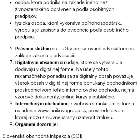
osoba, ktorá podniká na základe iného než
živnostenského oprávnenia podľa osobitných
predpisov,
fyzická osoba, ktorá vykonáva poľnohospodársku
výrobu a je zapísaná do evidencie podľa osobitného
predpisu.
sú služby poskytované advokátom na
Právnou službou
základe zákona o advokácii.
sú údaje, ktoré sa vytvárajú a
Digitálnym obsahom
dodávajú v digitálnej forme. Na účely tohto
reklamačného poriadku sa za digitálny obsah považuje
všetok obsah v digitálnej forme ponúkaný obchodníkom
prostredníctvom tohto internetového obchodu, najmä
vzorové dokumenty, online kurzy a publikácie.
je webová stránka umiestnená
Internetovým obchodom
na adrese www.lanikovagroup.sk, prostredníctvom
ktorej môžu zmluvné strany uzatvoriť zmluvu.
je:
Orgánom dozoru
Slovenská obchodná inšpekcia (SOI)