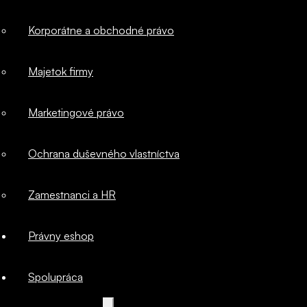
Korporátne a obchodné právo
kybernetická
Majetok firmy
bezpečnosť
Marketingové právo
IT a softvérové
Ochrana duševného vlastníctva
právo
Zamestnanci a HR
Korporátne a
Právny eshop
obchodné
Spolupráca
právo