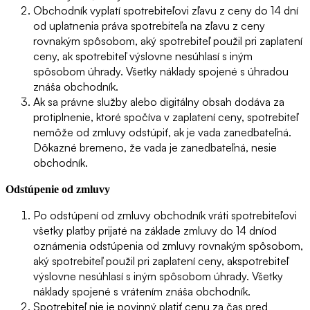
Obchodník vyplatí spotrebiteľovi zľavu z ceny do 14 dní
od uplatnenia práva spotrebiteľa na zľavu z ceny
rovnakým spôsobom, aký spotrebiteľ použil pri zaplatení
ceny, ak spotrebiteľ výslovne nesúhlasí s iným
spôsobom úhrady. Všetky náklady spojené s úhradou
znáša obchodník.
Ak sa právne služby alebo digitálny obsah dodáva za
protiplnenie, ktoré spočíva v zaplatení ceny, spotrebiteľ
nemôže od zmluvy odstúpiť, ak je vada zanedbateľná.
Dôkazné bremeno, že vada je zanedbateľná, nesie
obchodník.
Odstúpenie od zmluvy
Po odstúpení od zmluvy obchodník vráti spotrebiteľovi
všetky platby prijaté na základe zmluvy do 14 dníod
oznámenia odstúpenia od zmluvy rovnakým spôsobom,
aký spotrebiteľ použil pri zaplatení ceny, akspotrebiteľ
výslovne nesúhlasí s iným spôsobom úhrady. Všetky
náklady spojené s vrátením znáša obchodník.
Spotrebiteľ nie je povinný platiť cenu za čas pred