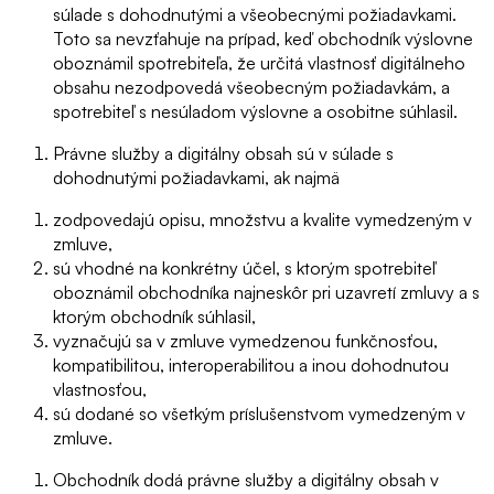
súlade s dohodnutými a všeobecnými požiadavkami.
Toto sa nevzťahuje na prípad, keď obchodník výslovne
oboznámil spotrebiteľa, že určitá vlastnosť digitálneho
obsahu nezodpovedá všeobecným požiadavkám, a
spotrebiteľ s nesúladom výslovne a osobitne súhlasil.
Právne služby a digitálny obsah sú v súlade s
dohodnutými požiadavkami, ak najmä
zodpovedajú opisu, množstvu a kvalite vymedzeným v
zmluve,
sú vhodné na konkrétny účel, s ktorým spotrebiteľ
oboznámil obchodníka najneskôr pri uzavretí zmluvy a s
ktorým obchodník súhlasil,
vyznačujú sa v zmluve vymedzenou funkčnosťou,
kompatibilitou, interoperabilitou a inou dohodnutou
vlastnosťou,
sú dodané so všetkým príslušenstvom vymedzeným v
zmluve.
Obchodník dodá právne služby a digitálny obsah v