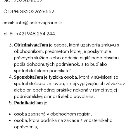
DIČ: 2022628652
IČ DPH: SK2022628652
email: info@lanikovagroup.sk
tel. č: +421 948 264 244.
je osoba, ktorá uzatvorila zmluvu s
Objednávateľom
obchodníkom, predmetom ktorej je poskytnutie
právnych služieb alebo dodanie digitálneho obsahu
podľa dohodnutých podmienok, a to buď ako
spotrebiteľ alebo podnikateľ.
je fyzická osoba, ktorá v súvislosti so
Spotrebiteľom
spotrebiteľskou zmluvou, z nej vyplývajúcich záväzkov
alebo pri obchodnej praktike nekoná v rámci svojej
podnikateľskej činnosti alebo povolania.
je
Podnikateľom
osoba zapísaná v obchodnom registri,
osoba, ktorá podniká na základe živnostenského
oprávnenia,