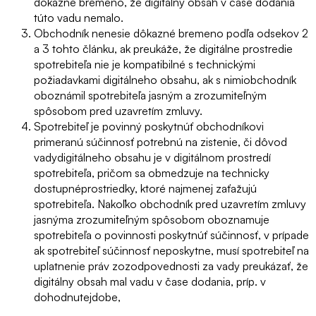
dôkazné bremeno, že digitálny obsah v čase dodania
túto vadu nemalo.
Obchodník nenesie dôkazné bremeno podľa odsekov 2
a 3 tohto článku, ak preukáže, že digitálne prostredie
spotrebiteľa nie je kompatibilné s technickými
požiadavkami digitálneho obsahu, ak s nimiobchodník
oboznámil spotrebiteľa jasným a zrozumiteľným
spôsobom pred uzavretím zmluvy.
Spotrebiteľ je povinný poskytnúť obchodníkovi
primeranú súčinnosť potrebnú na zistenie, či dôvod
vadydigitálneho obsahu je v digitálnom prostredí
spotrebiteľa, pričom sa obmedzuje na technicky
dostupnéprostriedky, ktoré najmenej zaťažujú
spotrebiteľa. Nakoľko obchodník pred uzavretím zmluvy
jasnýma zrozumiteľným spôsobom oboznamuje
spotrebiteľa o povinnosti poskytnúť súčinnosť, v prípade
ak spotrebiteľ súčinnosť neposkytne, musí spotrebiteľ na
uplatnenie práv zozodpovednosti za vady preukázať, že
digitálny obsah mal vadu v čase dodania, príp. v
dohodnutejdobe,