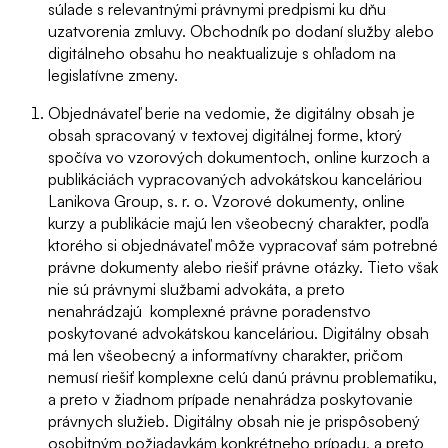
súlade s relevantnými právnymi predpismi ku dňu
uzatvorenia zmluvy. Obchodník po dodaní služby alebo
digitálneho obsahu ho neaktualizuje s ohľadom na
legislatívne zmeny.
Objednávateľ berie na vedomie, že digitálny obsah je
obsah spracovaný v textovej digitálnej forme, ktorý
spočíva vo vzorových dokumentoch, online kurzoch a
publikáciách vypracovaných advokátskou kanceláriou
Lanikova Group, s. r. o. Vzorové dokumenty, online
kurzy a publikácie majú len všeobecný charakter, podľa
ktorého si objednávateľ môže vypracovať sám potrebné
právne dokumenty alebo riešiť právne otázky. Tieto však
nie sú právnymi službami advokáta, a preto
nenahrádzajú komplexné právne poradenstvo
poskytované advokátskou kanceláriou. Digitálny obsah
má len všeobecný a informatívny charakter, pričom
nemusí riešiť komplexne celú danú právnu problematiku,
a preto v žiadnom prípade nenahrádza poskytovanie
právnych služieb. Digitálny obsah nie je prispôsobený
osobitným požiadavkám konkrétneho prípadu, a preto