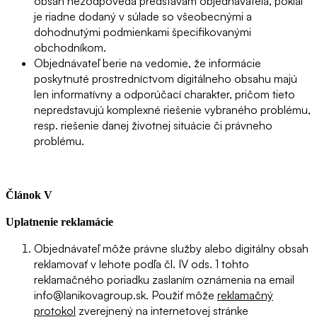
obsah nezodpovedá predstavám objednávateľa, pokiaľ
je riadne dodaný v súlade so všeobecnými a
dohodnutými podmienkami špecifikovanými
obchodníkom.
Objednávateľ berie na vedomie, že informácie
poskytnuté prostredníctvom digitálneho obsahu majú
len informatívny a odporúčací charakter, pričom tieto
nepredstavujú komplexné riešenie vybraného problému,
resp. riešenie danej životnej situácie či právneho
problému.
Článok V
Uplatnenie reklamácie
Objednávateľ môže právne služby alebo digitálny obsah
reklamovať v lehote podľa čl. IV ods. 1 tohto
reklamačného poriadku zaslaním oznámenia na email
info@lanikovagroup.sk. Použiť môže
reklamačný
protokol
zverejnený na internetovej stránke