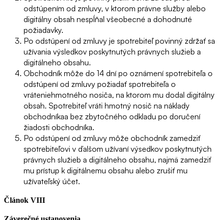
odstúpením od zmluvy, v ktorom právne služby alebo
digitálny obsah nespĺňal všeobecné a dohodnuté
požiadavky.
Po odstúpení od zmluvy je spotrebiteľ povinný zdržať sa
užívania výsledkov poskytnutých právnych služieb a
digitálneho obsahu.
Obchodník môže do 14 dní po oznámení spotrebiteľa o
odstúpení od zmluvy požiadať spotrebiteľa o
vráteniehmotného nosiča, na ktorom mu dodal digitálny
obsah. Spotrebiteľ vráti hmotný nosič na náklady
obchodníkaa bez zbytočného odkladu po doručení
žiadosti obchodníka.
Po odstúpení od zmluvy môže obchodník zamedziť
spotrebiteľovi v ďalšom užívaní výsedkov poskytnutých
právnych služieb a digitálneho obsahu, najmä zamedziť
mu prístup k digitálnemu obsahu alebo zrušiť mu
užívateľský účet.
Článok VIII
Záverečné ustanovenia