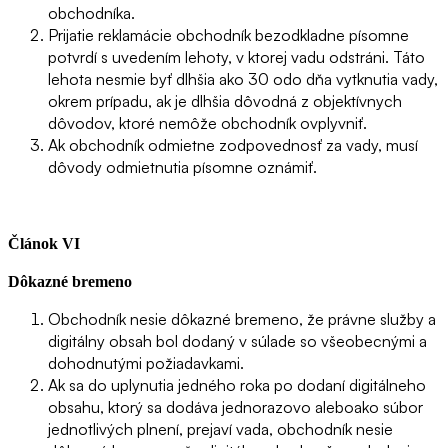
obchodníka.
Prijatie reklamácie obchodník bezodkladne písomne
potvrdí s uvedením lehoty, v ktorej vadu odstráni. Táto
lehota nesmie byť dlhšia ako 30 odo dňa vytknutia vady,
okrem prípadu, ak je dlhšia dôvodná z objektívnych
dôvodov, ktoré nemôže obchodník ovplyvniť.
Ak obchodník odmietne zodpovednosť za vady, musí
dôvody odmietnutia písomne oznámiť.
Článok VI
Dôkazné bremeno
Obchodník nesie dôkazné bremeno, že právne služby a
digitálny obsah bol dodaný v súlade so všeobecnými a
dohodnutými požiadavkami.
Ak sa do uplynutia jedného roka po dodaní digitálneho
obsahu, ktorý sa dodáva jednorazovo aleboako súbor
jednotlivých plnení, prejaví vada, obchodník nesie