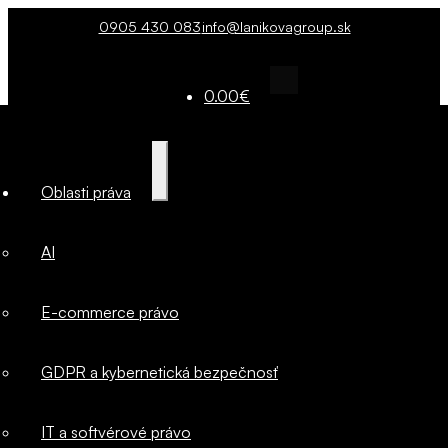
0905 430 083
info@lanikovagroup.sk
0.00
€
Oblasti
Rozbaliť
Oblasti práva
podradené
práva
menu
AI
AI
E-commerce právo
E-commerce
GDPR a kybernetická bezpečnosť
právo
IT a softvérové právo
GDPR a