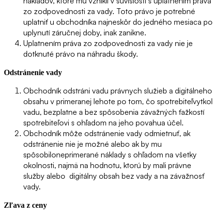
nákladov, ktoré mu vznikli v súvislosti s uplatnením práva
zo zodpovednosti za vady. Toto právo je potrebné
uplatniť u obchodníka najneskôr do jedného mesiaca po
uplynutí záručnej doby, inak zanikne.
Uplatnením práva zo zodpovednosti za vady nie je
dotknuté právo na náhradu škody.
Odstránenie vady
Obchodník odstráni vadu právnych služieb a digitálneho
obsahu v primeranej lehote po tom, čo spotrebiteľvytkol
vadu, bezplatne a bez spôsobenia závažných ťažkostí
spotrebiteľovi s ohľadom na jeho povahua účel.
Obchodník môže odstránenie vady odmietnuť, ak
odstránenie nie je možné alebo ak by mu
spôsobiloneprimerané náklady s ohľadom na všetky
okolnosti, najmä na hodnotu, ktorú by mali právne
služby alebo digitálny obsah bez vady a na závažnosť
vady.
Zľava z ceny