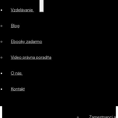
Majetok
Rozbaliť
Vzdelávanie
podradené
menu
firmy
Blog
Marketingové
Ebooky zadarmo
právo
Video právna poradňa
Ochrana
O nás
duševného
Kontakt
vlastníctva
Zamestnanci a