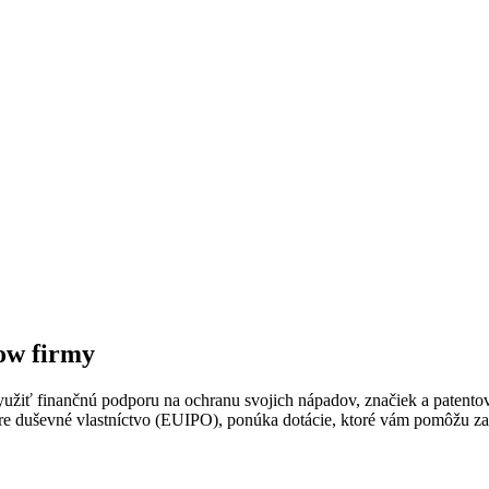
ow firmy
užiť finančnú podporu na ochranu svojich nápadov, značiek a patento
e duševné vlastníctvo (EUIPO), ponúka dotácie, ktoré vám pomôžu za