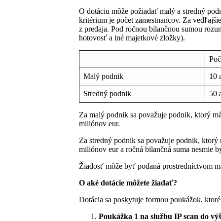
O dotáciu môže požiadať malý a stredný podni
kritérium je počet zamestnancov. Za vedľajšie
z predaja. Pod ročnou bilančnou sumou rozumi
hotovosť a iné majetkové zložky).
Poč
Malý podnik
10 
Stredný podnik
50 
Za malý podnik sa považuje podnik, ktorý m
miliónov eur.
Za stredný podnik sa považuje podnik, ktor
miliónov eur a ročná bilančná suma nesmie by
Žiadosť môže byť podaná prostredníctvom maj
O aké dotácie môžete žiadať?
Dotácia sa poskytuje formou poukážok, ktoré
Poukážka 1 na službu IP scan do vý