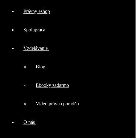
Právny eshop
Spolupráca
Vzdelávanie
Blog
Ebooky zadarmo
Video právna poradňa
O nás