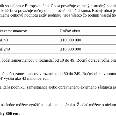
k so sídlom v Európskej únii. Čo sa považuje za malý a stredný podnik 
 kritéria sa považuje ročný obrat a ročná bilančná suma. Ročný obrat je
eme celkovú hodnotu aktív podniku, teda všetko čo podnik vlastní (ne
et zamestnancov
Ročný obrat
až 49
≤10 000 000
až 249
≤10 000 000
á počet zamestnancov v rozmedzí od 10 do 49. Ročný obrat a ročná bi
ý má počet zamestnancov v rozmedzí od 50 do 249. Ročný obrat v tomt
ť vyššia ako 43 miliónov eur.
iteľa podniku, zamestnanca alebo oprávneného externého zástupcu ako
 následne môžete využiť na uplatnenie nároku. Žiadať môžete o niekto
šky 800 eur.