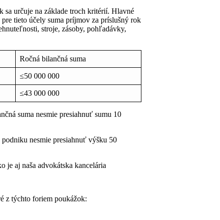
sa určuje na základe troch kritérií. Hlavné
 pre tieto účely suma príjmov za príslušný rok
hnuteľnosti, stroje, zásoby, pohľadávky,
Ročná bilančná suma
≤50 000 000
≤43 000 000
lančná suma nesmie presiahnuť sumu 10
o podniku nesmie presiahnuť výšku 50
 je aj naša advokátska kancelária
ré z týchto foriem poukážok: