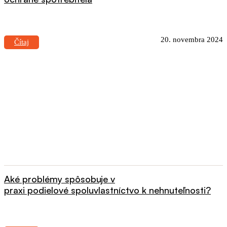
20. novembra 2024
Čítaj
Aké problémy spôsobuje v
praxi podielové spoluvlastníctvo k nehnuteľnosti?