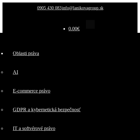
0905 430 083
info@lanikovagroup.sk
0.00
€
Oblasti
Oblasti práva
práva
AI
AI
E-commerce právo
E-commerce
GDPR a kybernetická bezpečnosť
právo
IT a softvérové právo
GDPR a