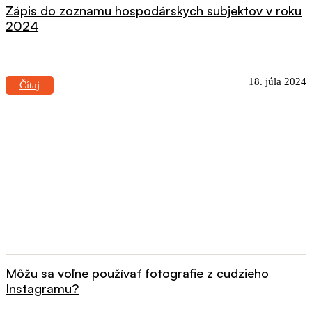
Zápis do zoznamu hospodárskych subjektov v roku
2024
18. júla 2024
Čítaj
Môžu sa voľne používať fotografie z cudzieho
Instagramu?