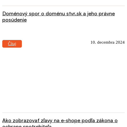
Doménový spor o doménu stvr.sk a jeho právne
posúdenie
10. decembra 2024
Čítaj
Ako zobrazovať zľavy na e-shope podľa zákona o
ochrane spotrebiteľa