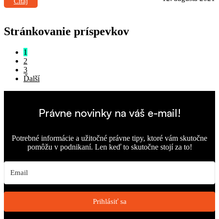
Čítaj
Stránkovanie príspevkov
1
2
3
Ďalší
Právne novinky na váš e-mail!
Potrebné informácie a užitočné právne tipy, ktoré vám skutočne
pomôžu v podnikaní. Len keď to skutočne stojí za to!
Prihlásiť sa