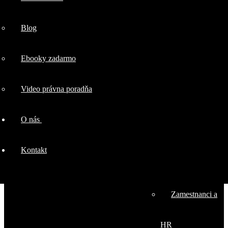
firmy
Blog
Marketingové
Ebooky zadarmo
právo
Video právna poradňa
Ochrana
O nás
duševného
Kontakt
vlastníctva
Zamestnanci a
HR