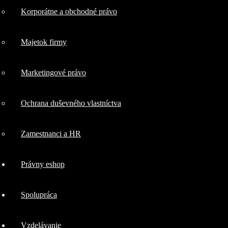
Korporátne a obchodné právo
kybernetická
Majetok firmy
bezpečnosť
Marketingové právo
IT a softvérové
Ochrana duševného vlastníctva
právo
Zamestnanci a HR
Korporátne a
Právny eshop
obchodné právo
Spolupráca
Majetok
Vzdelávanie