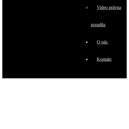
Video právna
poradňa
O nás
Kontakt
Právnický blog