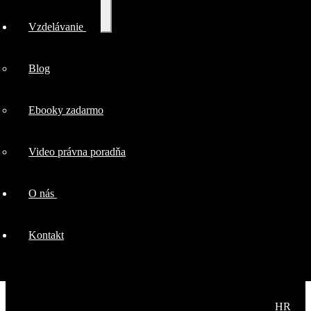
firmy
Rozbaliť
Vzdelávanie
podradené
menu
Marketingové
Blog
právo
Ebooky zadarmo
Ochrana
Video právna poradňa
duševného
O nás
vlastníctva
Kontakt
Zamestnanci a
HR