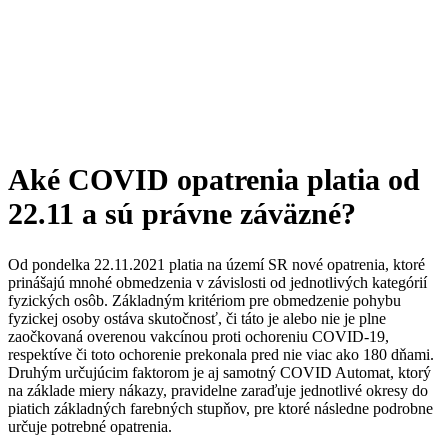
Aké COVID opatrenia platia od
22.11 a sú právne záväzné?
Od pondelka 22.11.2021 platia na území SR nové opatrenia, ktoré
prinášajú mnohé obmedzenia v závislosti od jednotlivých kategórií
fyzických osôb. Základným kritériom pre obmedzenie pohybu
fyzickej osoby ostáva skutočnosť, či táto je alebo nie je plne
zaočkovaná overenou vakcínou proti ochoreniu COVID-19,
respektíve či toto ochorenie prekonala pred nie viac ako 180 dňami.
Druhým určujúcim faktorom je aj samotný COVID Automat, ktorý
na základe miery nákazy, pravidelne zaraďuje jednotlivé okresy do
piatich základných farebných stupňov, pre ktoré následne podrobne
určuje potrebné opatrenia.