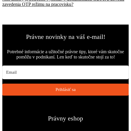
článku
článok:
zavedenia OTP režimu na pracovisku?
Právne novinky na váš e-mail!
Potrebné informácie a užitočné právne tipy, ktoré vám skutočne
pomôžu v podnikaní. Len keď to skutočne stojí za to!
Prihlásiť sa
Právny eshop