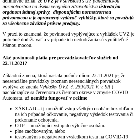
definitívne uznal, že
ÚVZ je
v súvislosti s tzv. pandemickou
normotvorbou na úseku verejného zdravotníctva
ústredným
orgánom štátnej správy, disponujúcim normotvornou
právomocou a je oprávnený vydávať vyhlášky, ktoré sa považujú
za všeobecne záväzné právne predpisy.
V praxi to znamená, že povinnosti vyplývajúce z vyhlášok UVZ je
potrebné dodržiavať a v prípade ich nedodržania sú vynútiteľné
štátnou mocou.
Aké povinnosti platia pre prevádzkovateľov služieb od
22.11.2021?
Základná zmena, ktorá nastala počnúc dňom 22.11.2021 je, že
neesenciálne prevádzky (zoznam neesenciálnych prevádzok
vyplýva zo znenia
Vyhlášky ÚVZ
č.
259/2021 V. v. SR
)
nachádzajúce sa červenom až čiernom okrese v zmysle COVID
Automatu, už
nemôžu fungovať v režime
ZÁKLAD – tj. umožniť vstup všetkým osobám bez ohľadu
na ich prípadné očkovanie, negatívny výsledok testovania či
prekonanie ochorenia.
OTP – umožňujúci vstup do výlučne osobám:
plne zaočkovaným, alebo
testovaným s negatívnym výsledkom testu na COVID-19