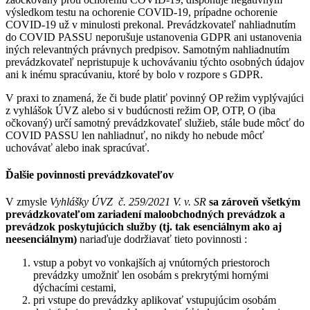
výsledkom testu na ochorenie COVID-19, prípadne ochorenie
COVID-19 už v minulosti prekonal. Prevádzkovateľ nahliadnutím
do COVID PASSU neporušuje ustanovenia GDPR ani ustanovenia
iných relevantných právnych predpisov. Samotným nahliadnutím
prevádzkovateľ nepristupuje k uchovávaniu týchto osobných údajov
ani k inému spracúvaniu, ktoré by bolo v rozpore s GDPR.
V praxi to znamená, že či bude platiť povinný OP režim vyplývajúci
z vyhlášok ÚVZ alebo si v budúcnosti režim OP, OTP, O (iba
očkovaný) určí samotný prevádzkovateľ služieb, stále bude môcť do
COVID PASSU len nahliadnuť, no nikdy ho nebude môcť
uchovávať alebo inak spracúvať.
Ďalšie povinnosti prevádzkovateľov
V zmysle
Vyhlášky ÚVZ č. 259/2021 V. v. SR
sa zároveň všetkým
prevádzkovateľom
zariadení maloobchodných prevádzok a
prevádzok poskytujúcich služby (tj. tak esenciálnym ako aj
neesenciálnym)
nariaďuje dodržiavať tieto povinnosti :
vstup a pobyt vo vonkajších aj vnútorných priestoroch
prevádzky umožniť len osobám s prekrytými hornými
dýchacími cestami,
pri vstupe do prevádzky aplikovať vstupujúcim osobám