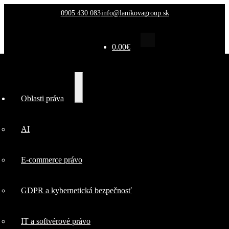
0905 430 083
info@lanikovagroup.sk
0.00
€
Oblasti
Rozbaliť
Oblasti práva
podradené
práva
menu
AI
AI
E-commerce právo
E-commerce
GDPR a kybernetická bezpečnosť
právo
IT a softvérové právo
GDPR a