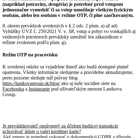
(napríklad potraviny, drogéria) je potrebné pred vstupom
jednoznačne vymedziť či sa vstup umožňuje všetkým fyzickým
osobám, alebo len osobám v režime OTP, či plne zaočkovaným.
8. okrem prevádzok uvedených v § 2 ods. 2 písm. a) až ad)
Vyhlášky ÚVZ č. 259/2021 V. v
. SR
, vstup a pobyt vo vonkajších aj
vnútorných priestoroch prevádzky umožniť len zákazníkom v
režime zvolenom podľa písm. g).
Režim OTP na pracovisku
K uvedenej otázke sa vyjadríme ihneď ako budú dostupné platné
opatrenia. Všetky informácie sledujeme a pravidelne aktualizujeme,
preto pozorne sledujte náš právny blog
https://lanikovagroup.sk/blog/
ako aj naše sociálne siete na
Facebooku
a
Instagrame
pod užívateľským menom Lanikova
Group.
Navigácia
Predchádzajúci
Je prevádzkovateľ oprávnený za účelom budúcej transakcie
článok:
uchovávať údaje o vašej kreditnej karte?
v
Nasledujúci
Aké zmeny je potrebné vykonať v dokumentácii GDPR z dôvodu