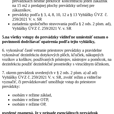
prevádzkach nesmie prekročiť koncentráciu jeden zákazník
na 15 m2 z predajnej plochy prevádzky určenej pre
zákazníkov,
prevádzky podľa § 3, 4, 8, 10, 12 a § 13 Vyhlášky ÚVZ č.
259/2021 V. v. SR
zariadenia spoločného stravovania podľa § 2 ods. 2 písm. ad),
Vyhlášky ÚVZ č. 259/2021 V. v. SR
5.na všetky vstupy do prevádzky viditeľne umiestniť oznam o
povinnosti dodržiavať opatrenia podľa tejto vyhlášky,
6. vykonávať časté vetranie priestorov prevádzky a pravidelne
vykonávať dezinfekciu dotykových plôch, kľučiek, nákupných
vozíkov a košíkov, používaných prístrojov, nástrojov a pomôcok, na
dezinfekciu použiť dezinfekčné prostriedky s virucídnym účinkom,
7. okrem prevádzok uvedených v § 2 ods. 2 písm. a) až ad)
Vyhlášky ÚVZ č. 259/2021 V. v. SR, zvoliť režim a viditeľne
vyznačiť, či prevádzkovateľ umožňuje vstup do priestorov
prevádzky:
osobám v režime základ,
osobám v režime OTP,
osobám v režime OP,
uvedené znamená, že v prípade esenciálnych prevádzok