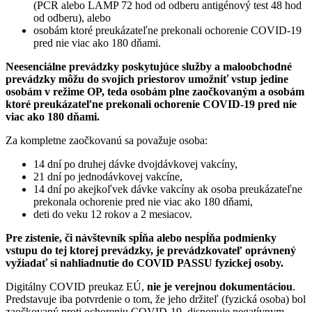
(PCR alebo LAMP 72 hod od odberu antigénový test 48 hod
od odberu), alebo
osobám ktoré preukázateľne prekonali ochorenie COVID-19
pred nie viac ako 180 dňami.
Neesenciálne prevádzky poskytujúce služby a maloobchodné
prevádzky môžu do svojich priestorov umožniť vstup jedine
osobám v režime OP, teda osobám plne zaočkovaným a osobám
ktoré preukázateľne prekonali ochorenie COVID-19 pred nie
viac ako 180 dňami.
Za kompletne zaočkovanú sa považuje osoba:
14 dní po druhej dávke dvojdávkovej vakcíny,
21 dní po jednodávkovej vakcíne,
14 dní po akejkoľvek dávke vakcíny ak osoba preukázateľne
prekonala ochorenie pred nie viac ako 180 dňami,
deti do veku 12 rokov a 2 mesiacov.
Pre zistenie, či návštevník spĺňa alebo nespĺňa podmienky
vstupu do tej ktorej prevádzky, je prevádzkovateľ oprávnený
vyžiadať si nahliadnutie do COVID PASSU fyzickej osoby.
Digitálny COVID preukaz EÚ,
nie je verejnou dokumentáciou
.
Predstavuje iba potvrdenie o tom, že jeho držiteľ (fyzická osoba) bol
zaočkovaný proti ochoreniu COVID-19, disponuje negatívnym