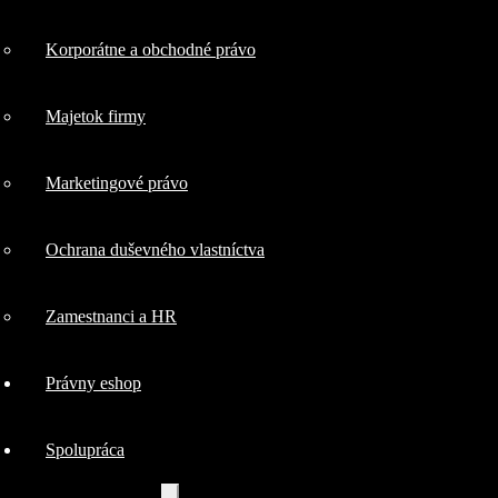
Korporátne a obchodné právo
kybernetická
Majetok firmy
bezpečnosť
Marketingové právo
IT a softvérové
Ochrana duševného vlastníctva
právo
Zamestnanci a HR
Korporátne a
Právny eshop
obchodné právo
Spolupráca
Majetok