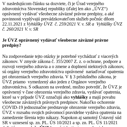
V nasledujúcom článku sa dozviete, či je Úrad verejného
zdravotníctva Slovenskej republiky (ďalej len ako ,,ÚVZ“)
oprávnený vydávať všeobecne záväzné právne predpisy, a aké
povinnosti vyplývajú prevádzkovateľom služieb počnúc dňom
22.11.2021 z
Vyhlášky ÚVZ č.
259/2021 V. v. SR a
Vyhlášky ÚVZ
č.
260/2021 V. v. SR
Je ÚVZ oprávnený vydávať všeobecne záväzné právne
predpisy?
Na zodpovedanie tejto otázky je potrebné vychádzať z viacerých
zákonov. V zmysle zákona č. 355/2007 Z. z. o ochrane, podpore a
rozvoji verejného zdravia a o zmene a doplnení niektorých zákonov,
sú orgány verejného zdravotníctva oprávnené nariaďovať opatrenia
pri ohrozeniach verejného zdravia. V § 3 príslušného zákona, je
ÚVZ priamo vymedzený ako jeden z Orgánov verejného
zdravotníctva. S odkazom na uvedené, možno potvrdiť, že ÚVZ je
oprávnený v čase ohrozenia verejného zdravia, vydávať opatrenia,
ktoré sa v prípade ÚVZ označujú ako
vyhlášky
a majú povahu
všeobecne záväzných právnych predpisov. Nakoľko ochorenie
COVID-19 jednoznačne predstavuje ohrozenie verejného zdravia,
ÚVZ v rozsahu svojich právomocí pravidelne vydáva opatrenia na
zamedzenie šírenia tejto nákazy. Napokon aj samotný Ústavný súd
SR v uznesení sp. zn. PL. ÚS 10/2021 a sp. zn. PL. ÚS 11/2021