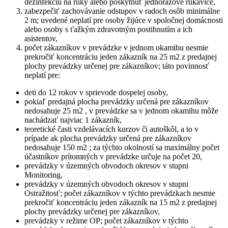
dezinfekciu na ruky alebo poskytnúť jednorazové rukavice,
zabezpečiť zachovávanie odstupov v radoch osôb minimálne
2 m; uvedené neplatí pre osoby žijúce v spoločnej domácnosti
alebo osoby s ťažkým zdravotným postihnutím a ich
asistentov,
počet zákazníkov v prevádzke v jednom okamihu nesmie
prekročiť koncentráciu jeden zákazník na 25 m2 z predajnej
plochy prevádzky určenej pre zákazníkov; táto povinnosť
neplatí pre:
deti do 12 rokov v sprievode dospelej osoby,
pokiaľ predajná plocha prevádzky určená pre zákazníkov
nedosahuje 25 m2 , v prevádzke sa v jednom okamihu môže
nachádzať najviac 1 zákazník,
teoretické časti vzdelávacích kurzov či autoškôl, a to v
prípade ak plocha prevádzky určená pre zákazníkov
nedosahuje 150 m2 ; za týchto okolností sa maximálny počet
účastníkov prítomných v prevádzke určuje na počet 20,
prevádzky v územných obvodoch okresov v stupni
Monitoring,
prevádzky v územných obvodoch okresov v stupni
Ostražitosť; počet zákazníkov v týchto prevádzkach nesmie
prekročiť koncentráciu jeden zákazník na 15 m2 z predajnej
plochy prevádzky určenej pre zákazníkov,
prevádzky v režime OP; počet zákazníkov v týchto