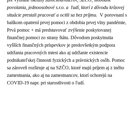
povolania, jednoosobové s.r.o. a ľudí, ktorí z dôvodu krízovej
situácie prestali pracovať a ocitli sa bez príjmu
. V porovnaní s
balíkom opatrení prvej pomoci z obdobia prvej vlny pandémie,
Prvá pomoc + má predstavovať zvýšenie poskytovanej
finančnej pomoci zo strany štátu. Dôvodom poskytnutia
vyšších finančných príspevkov je predovšetkým podpora
udržania pracovných miest ako aj udržanie existencie
podnikateľskej činnosti fyzických a právnických osôb. Pomoc
sa zároveň rozširuje aj na SZČO, ktoré majú príjem aj z iného
zamestnania, ako aj na zamestnancov, ktorí ochorejú na
COVID-19 napr. pri starostlivosti o ľudí.