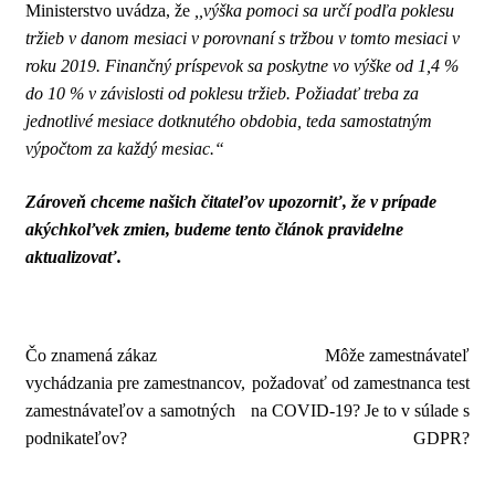
Ministerstvo uvádza, že
,,výška pomoci sa určí podľa poklesu
tržieb v danom mesiaci v porovnaní s tržbou v tomto mesiaci v
roku 2019. Finančný príspevok sa poskytne vo výške od 1,4 %
do 10 % v závislosti od poklesu tržieb. Požiadať treba za
jednotlivé mesiace dotknutého obdobia, teda samostatným
výpočtom za každý mesiac.“
Zároveň chceme našich čitateľov upozorniť, že v prípade
akýchkoľvek zmien, budeme tento článok pravidelne
aktualizovať.
Navigácia
Predchádzajúci
Nasledujúci
Čo znamená zákaz
Môže zamestnávateľ
článok:
článok:
vychádzania pre zamestnancov,
požadovať od zamestnanca test
v
zamestnávateľov a samotných
na COVID-19? Je to v súlade s
článku
podnikateľov?
GDPR?