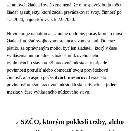
samotných žiadateľov, čo znamená, že o príspevok budú môcť
žiadať aj subjekty, ktoré začali prevádzkovať svoju činnosť po
1.2.2020, najneskôr však k 2.9.2020.
Novinkou je napokon aj samotné obdobie, počas ktorého musí
žiadateľ udržať svojho zamestnanca v zamestnaní. Doteraz
platilo, že oprávneným mohol byť len žiadateľ, ktorý v čase
vyhlásenia mimoriadnej situácie, núdzového alebo
výnimočného stavu udrží pracovné miesta aj v prípade
povinnosti prerušiť alebo obmedziť svoju prevádzkovú
činnosť, a to aspoň počas
dvoch mesiacov
. Teraz táto
povinnosť udržať pracovné miesto klesla z dvoch na
jeden
mesiac
v čase vyhláseného núdzového stavu.
SZČO, ktorým poklesli tržby, alebo