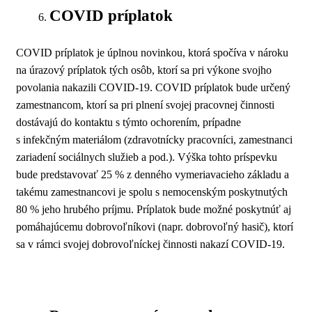
COVID príplatok
COVID príplatok je úplnou novinkou, ktorá spočíva v nároku
na úrazový príplatok tých osôb, ktorí sa pri výkone svojho
povolania nakazili COVID-19. COVID príplatok bude určený
zamestnancom, ktorí sa pri plnení svojej pracovnej činnosti
dostávajú do kontaktu s týmto ochorením, prípadne
s infekčným materiálom (zdravotnícky pracovníci, zamestnanci
zariadení sociálnych služieb a pod.). Výška tohto príspevku
bude predstavovať 25 % z denného vymeriavacieho základu a
takému zamestnancovi je spolu s nemocenským poskytnutých
80 % jeho hrubého príjmu. Príplatok bude možné poskytnúť aj
pomáhajúcemu dobrovoľníkovi (napr. dobrovoľný hasič), ktorí
sa v rámci svojej dobrovoľníckej činnosti nakazí COVID-19.