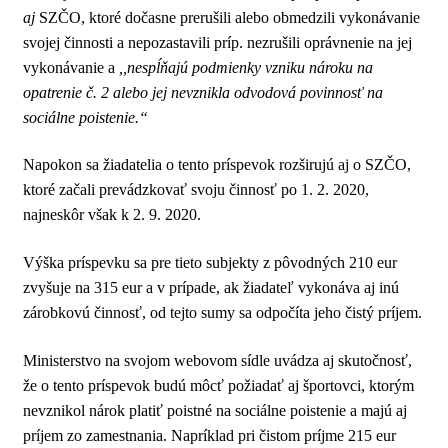
aj
SZČO, ktoré dočasne prerušili alebo obmedzili vykonávanie
svojej činnosti a nepozastavili príp. nezrušili oprávnenie na jej
vykonávanie a
,,nespĺňajú podmienky vzniku nároku na
opatrenie č. 2 alebo jej nevznikla odvodová povinnosť na
sociálne poistenie.“
Napokon sa žiadatelia o tento príspevok rozširujú aj o SZČO,
ktoré začali prevádzkovať svoju činnosť po 1. 2. 2020,
najneskôr však k 2. 9. 2020.
Výška príspevku sa pre tieto subjekty z pôvodných 210 eur
zvyšuje na 315 eur a v prípade, ak žiadateľ vykonáva aj inú
zárobkovú činnosť, od tejto sumy sa odpočíta jeho čistý príjem.
Ministerstvo na svojom webovom sídle uvádza aj skutočnosť,
že o tento príspevok budú môcť požiadať aj športovci, ktorým
nevznikol nárok platiť poistné na sociálne poistenie a majú aj
príjem zo zamestnania. Napríklad pri čistom príjme 215 eur