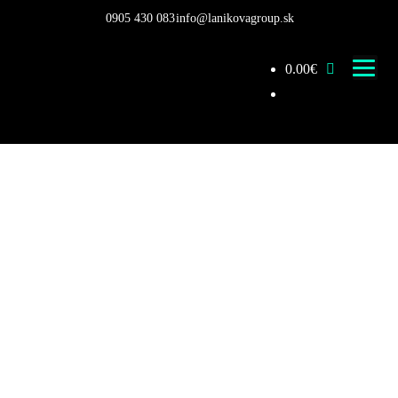
0905 430 083
info@lanikovagroup.sk
0.00
€
Oblasti práva
Právny eshop
Spolupráca
Vzdelávanie
O nás