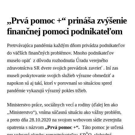
Kontakt
,,Prvá pomoc +“ prináša zvýšenie
finančnej pomoci podnikateľom
Pretrvávajúca pandémia každým dňom privádza podnikateľov
do väčších finančných problémov. Mnoho podnikateľov
muselo opäť z dôvodu rozhodnutia Úradu verejného
zdravotníctva SR dvere svojich prevádzok zavrieť . Iní zas
museli poskytovanie svojich služieb výrazne obmedziť a
napokon sú aj takí, ktorí v porovnaní so situáciou spred
pandémie vykazujú výrazný pokles tržieb.
Ministerstvo práce, sociálnych vecí a rodiny (ďalej len ako
,,Ministerstvo“), vníma súčasnú situáciu ako vážny problém,
a preto dňa 28.10.2020 na svojom webovom sídle zverejnila
opatrenia s názvom
,,Prvá pomoc +“.
Táto pomoc je určená
pre vybrané okruhy
zamestnávateľov, SZČO, slobodné