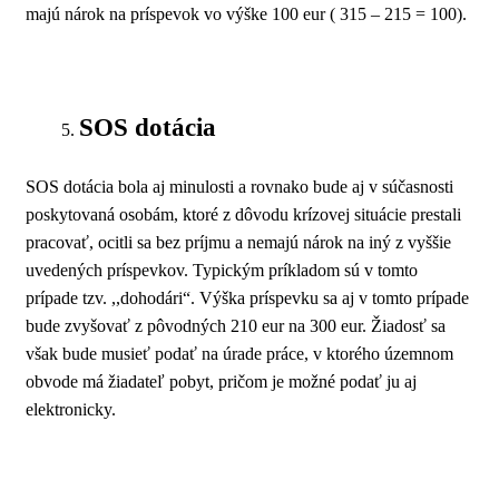
majú nárok na príspevok vo výške 100 eur ( 315 – 215 = 100).
SOS dotácia
SOS dotácia bola aj minulosti a rovnako bude aj v súčasnosti
poskytovaná osobám, ktoré z dôvodu krízovej situácie prestali
pracovať, ocitli sa bez príjmu a nemajú nárok na iný z vyššie
uvedených príspevkov. Typickým príkladom sú v tomto
prípade tzv. ,,dohodári“. Výška príspevku sa aj v tomto prípade
bude zvyšovať z pôvodných 210 eur na 300 eur. Žiadosť sa
však bude musieť podať na úrade práce, v ktorého územnom
obvode má žiadateľ pobyt, pričom je možné podať ju aj
elektronicky.