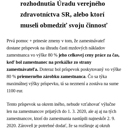
rozhodnutia Úradu verejného
zdravotníctva SR, alebo ktorí
museli obmedziť svoju činnosť
Prvá pomoc + prinesie zmeny v tom, že zamestnávateľ
dostane príspevok na úhradu časti mzdových nákladov
zamestnanca vo výške 80 %
jeho celkovej ceny práce za čas,
keď bol zamestnanec na prekážke zo strany
zamestnávateľa.
Doteraz bol príspevok poskytovaný vo výške
80 %
priemerného zárobku zamestnanca
. Čo sa týka
maximálnej výšky príspevku, tá sa nezmení a zostáva na sume
1100 eur.
Tento príspevok sa okrem iného, nebude vzťahovať výlučne
len na zamestnancov prijatých do 1. 3. 2020, ale aj aj na tých
zamestnancov, ktorí do zamestnania nastúpili najneskôr 2. 9.
2020. Zároveň je potrebné dodať, že sa rozširuje aj okruh