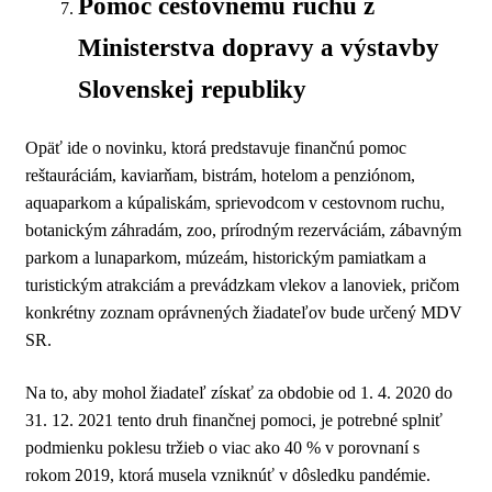
Pomoc cestovnému ruchu z
Ministerstva dopravy a výstavby
Slovenskej republiky
Opäť ide o novinku, ktorá predstavuje finančnú pomoc
reštauráciám, kaviarňam, bistrám, hotelom a penziónom,
aquaparkom a kúpaliskám, sprievodcom v cestovnom ruchu,
botanickým záhradám, zoo, prírodným rezerváciám, zábavným
parkom a lunaparkom, múzeám, historickým pamiatkam a
turistickým atrakciám a prevádzkam vlekov a lanoviek, pričom
konkrétny zoznam oprávnených žiadateľov bude určený MDV
SR.
Na to, aby mohol žiadateľ získať za obdobie od 1. 4. 2020 do
31. 12. ​2021 tento druh finančnej pomoci, je potrebné splniť
podmienku poklesu tržieb o viac ako 40 % v porovnaní s
rokom 2019, ktorá musela vzniknúť v dôsledku pandémie.