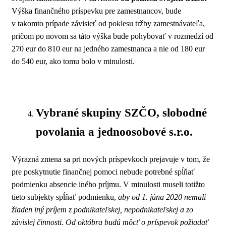
Výška finančného príspevku pre zamestnancov, bude
v takomto prípade závisieť od poklesu tržby zamestnávateľa,
pričom po novom sa táto výška bude pohybovať v rozmedzí od
270 eur do 810 eur na jedného zamestnanca a nie od 180 eur
do 540 eur, ako tomu bolo v minulosti.
Vybrané skupiny SZČO, slobodné
povolania a jednoosobové s.r.o.
Výrazná zmena sa pri nových príspevkoch prejavuje v tom, že
pre poskytnutie finančnej pomoci nebude potrebné spĺňať
podmienku absencie iného príjmu. V minulosti museli totižto
tieto subjekty spĺňať podmienku,
aby od 1. júna 2020 nemali
žiaden iný príjem z podnikateľskej, nepodnikateľskej a zo
závislej činnosti. Od októbra budú môcť o príspevok požiadať