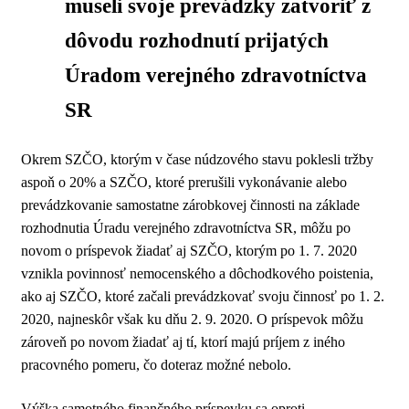
museli svoje prevádzky zatvoriť z
dôvodu rozhodnutí prijatých
Úradom verejného zdravotníctva
SR
Okrem SZČO, ktorým v čase núdzového stavu poklesli tržby
aspoň o 20% a SZČO, ktoré prerušili vykonávanie alebo
prevádzkovanie samostatne zárobkovej činnosti na základe
rozhodnutia Úradu verejného zdravotníctva SR, môžu po
novom o príspevok žiadať aj SZČO, ktorým po 1. 7. 2020
vznikla povinnosť nemocenského a dôchodkového poistenia,
ako aj SZČO, ktoré začali prevádzkovať svoju činnosť po 1. 2.
2020, najneskôr však ku dňu 2. 9. 2020. O príspevok môžu
zároveň po novom žiadať aj tí, ktorí majú príjem z iného
pracovného pomeru, čo doteraz možné nebolo.
Výška samotného finančného príspevku sa oproti