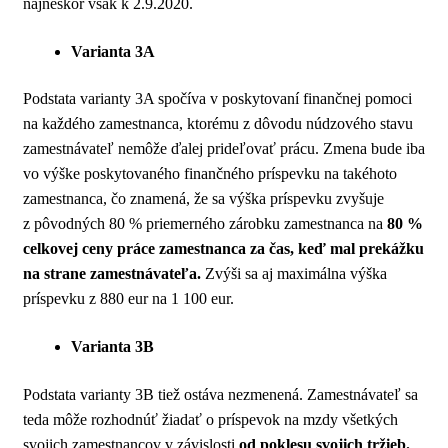
najneskôr však k 2.9.2020.
Varianta 3A
Podstata varianty 3A spočíva v poskytovaní finančnej pomoci
na každého zamestnanca, ktorému z dôvodu núdzového stavu
zamestnávateľ nemôže ďalej prideľovať prácu. Zmena bude iba
vo výške poskytovaného finančného príspevku na takéhoto
zamestnanca, čo znamená, že sa výška príspevku zvyšuje
z pôvodných 80 % priemerného zárobku zamestnanca na
80 %
celkovej ceny práce zamestnanca za čas, keď mal prekážku
na strane zamestnávateľa.
Zvýši sa aj maximálna výška
príspevku z 880 eur na 1 100 eur.
Varianta 3B
Podstata varianty 3B tiež ostáva nezmenená. Zamestnávateľ sa
teda môže rozhodnúť žiadať o príspevok na mzdy všetkých
svojich zamestnancov v závislosti
od poklesu svojich tržieb.