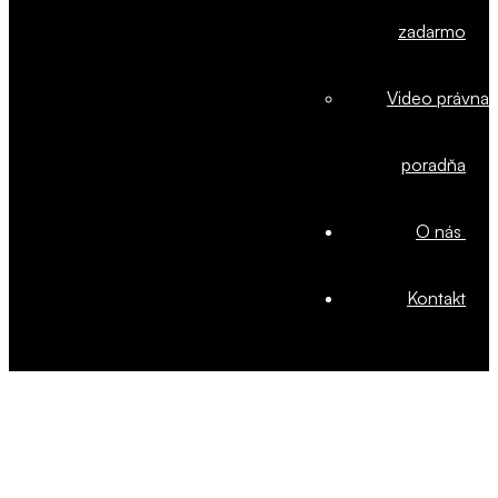
zadarmo
Video právna
poradňa
O nás
Kontakt