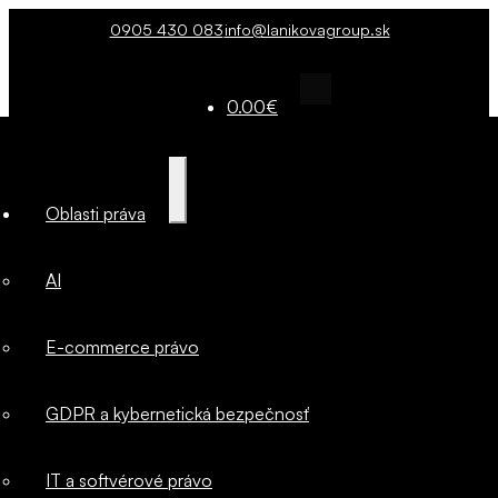
0905 430 083
info@lanikovagroup.sk
0.00
€
Oblasti
Rozbaliť
Oblasti práva
podradené
práva
menu
AI
AI
E-commerce právo
E-commerce
GDPR a kybernetická bezpečnosť
právo
IT a softvérové právo
GDPR a