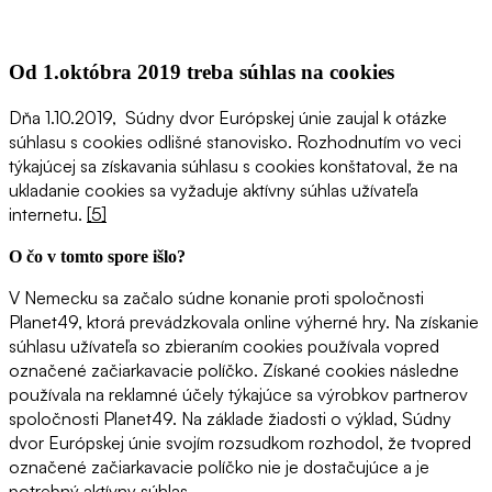
Od 1.októbra 2019 treba súhlas na cookies
Dňa 1.10.2019, Súdny dvor Európskej únie zaujal k otázke
súhlasu s cookies odlišné stanovisko. Rozhodnutím vo veci
týkajúcej sa získavania súhlasu s cookies konštatoval, že na
ukladanie cookies sa vyžaduje aktívny súhlas užívateľa
internetu.
[5]
O čo v tomto spore išlo?
V Nemecku sa začalo súdne konanie proti spoločnosti
Planet49, ktorá prevádzkovala online výherné hry. Na získanie
súhlasu užívateľa so zbieraním cookies používala vopred
označené začiarkavacie políčko. Získané cookies následne
používala na reklamné účely týkajúce sa výrobkov partnerov
spoločnosti Planet49. Na základe žiadosti o výklad, Súdny
dvor Európskej únie svojím rozsudkom rozhodol, že tvopred
označené začiarkavacie políčko nie je dostačujúce a je
potrebný aktívny súhlas.