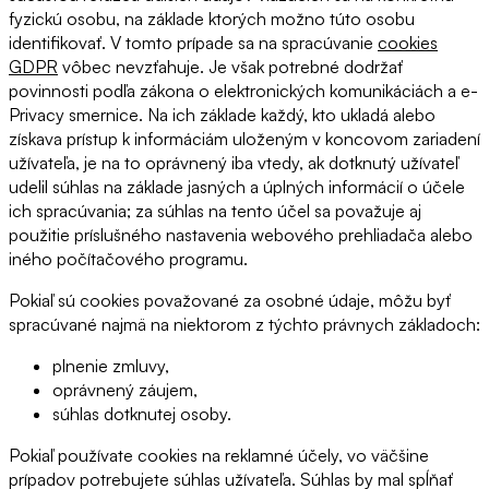
fyzickú osobu, na základe ktorých možno túto osobu
identifikovať. V tomto prípade sa na spracúvanie
cookies
GDPR
vôbec nevzťahuje. Je však potrebné dodržať
povinnosti podľa zákona o elektronických komunikáciách a e-
Privacy smernice. Na ich základe každý, kto ukladá alebo
získava prístup k informáciám uloženým v koncovom zariadení
užívateľa, je na to oprávnený iba vtedy, ak dotknutý užívateľ
udelil súhlas na základe jasných a úplných informácií o účele
ich spracúvania; za súhlas na tento účel sa považuje aj
použitie príslušného nastavenia webového prehliadača alebo
iného počítačového programu.
Pokiaľ sú cookies považované za osobné údaje, môžu byť
spracúvané najmä na niektorom z týchto právnych základoch:
plnenie zmluvy,
oprávnený záujem,
súhlas dotknutej osoby.
Pokiaľ používate cookies na reklamné účely, vo väčšine
prípadov potrebujete súhlas užívateľa. Súhlas by mal spĺňať