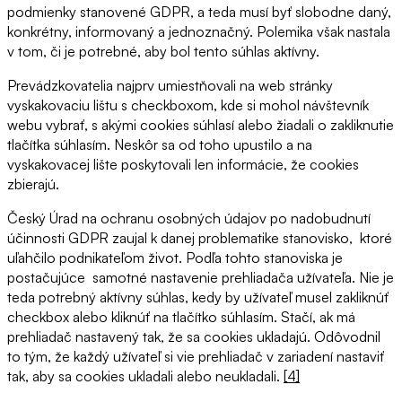
podmienky stanovené GDPR, a teda musí byť slobodne daný,
konkrétny, informovaný a jednoznačný. Polemika však nastala
v tom, či je potrebné, aby bol tento súhlas aktívny.
Prevádzkovatelia najprv umiestňovali na web stránky
vyskakovaciu lištu s checkboxom, kde si mohol návštevník
webu vybrať, s akými cookies súhlasí alebo žiadali o zakliknutie
tlačítka súhlasím. Neskôr sa od toho upustilo a na
vyskakovacej lište poskytovali len informácie, že cookies
zbierajú.
Český Úrad na ochranu osobných údajov po nadobudnutí
účinnosti GDPR zaujal k danej problematike stanovisko, ktoré
uľahčilo podnikateľom život. Podľa tohto stanoviska je
postačujúce samotné nastavenie prehliadača užívateľa. Nie je
teda potrebný aktívny súhlas, kedy by užívateľ musel zakliknúť
checkbox alebo kliknúť na tlačítko súhlasím. Stačí, ak má
prehliadač nastavený tak, že sa cookies ukladajú. Odôvodnil
to tým, že každý užívateľ si vie prehliadač v zariadení nastaviť
tak, aby sa cookies ukladali alebo neukladali.
[4]