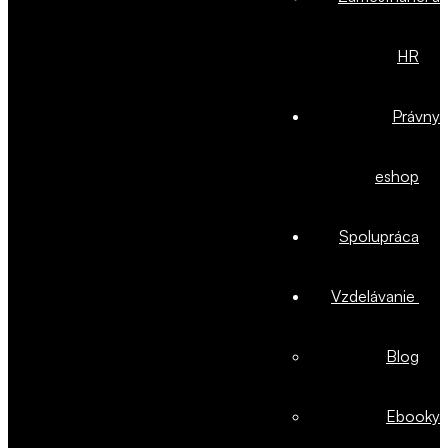
HR
Právny
eshop
Spolupráca
Vzdelávanie
Blog
Ebooky