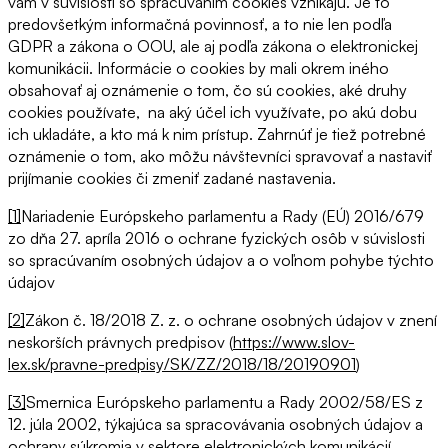
vám v súvislosti so spracúvaním cookies vznikajú. Je to
predovšetkým informačná povinnosť, a to nie len podľa
GDPR a zákona o OOU, ale aj podľa zákona o elektronickej
komunikácii. Informácie o cookies by mali okrem iného
obsahovať aj oznámenie o tom, čo sú cookies, aké druhy
cookies používate, na aký účel ich využívate, po akú dobu
ich ukladáte, a kto má k nim prístup. Zahrnúť je tiež potrebné
oznámenie o tom, ako môžu návštevníci spravovať a nastaviť
prijímanie cookies či zmeniť zadané nastavenia.
[1]
Nariadenie Európskeho parlamentu a Rady (EÚ) 2016/679
zo dňa 27. apríla 2016 o ochrane fyzických osôb v súvislosti
so spracúvaním osobných údajov a o voľnom pohybe týchto
údajov
[2]
Zákon č. 18/2018 Z. z. o ochrane osobných údajov v znení
neskorších právnych predpisov (
https://www.slov-
lex.sk/pravne-predpisy/SK/ZZ/2018/18/20190901
)
[3]
Smernica Európskeho parlamentu a Rady 2002/58/ES z
12. júla 2002, týkajúca sa spracovávania osobných údajov a
ochrany súkromia v sektore elektronických komunikácií