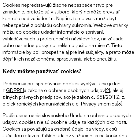
Cookies nepredstavujú žiadne nebezpečenstvo pre
zariadenie, pretože sú v súbore, ktorý nemôže prevziať
kontrolu nad zariadením. Napriek tomu však môžu byť
nebezpečné z pohľadu ochrany súkromia. Webové stránky
môžu do cookies ukladať informácie o správaní,
vyhľadávaniach a preferenciách návštevníkov, na základe
čoho následne poskytnú reklamu „ušitú na mieru“. Tieto
informácie by boli prospešné aj pre iné subjekty, a preto môže
dôjsť k ich nezákonnému spracúvaniu alebo zneužitiu.
Kedy môžete používať cookies?
Podmienky pre spracúvanie cookies vyplývajú nie je len
z
GDPR
[1]
a zákona o ochrane osobných údajov
[2]
, ale aj
z iných právnych predpisov, ako je zákon č. 351/2011 Z. z.
o elektronických komunikáciách a e-Privacy smernica
[3]
.
Podľa usmernenia slovenského Úradu na ochranu osobných
údajov, cookies nie sú osobné údaje za každých okolností.
Cookies sa považujú za osobné údaje iba vtedy, ak sú
súčasťou reťazca ďalších údajov viažucich sa na konkrétnu