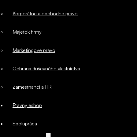
Korporátne a obchodné právo
kybernetická
Majetok firmy
bezpečnosť
Marketingové právo
IT a softvérové
Ochrana duševného vlastníctva
právo
Zamestnanci a HR
Korporátne a
Právny eshop
obchodné
Spolupráca
právo