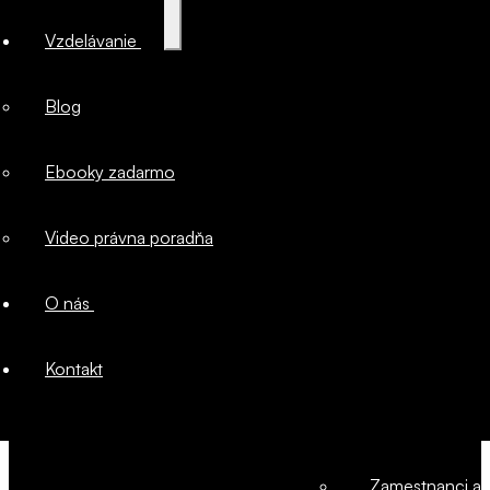
Majetok
Rozbaliť
Vzdelávanie
podradené
menu
firmy
Blog
Marketingové
Ebooky zadarmo
právo
Video právna poradňa
Ochrana
O nás
duševného
Kontakt
vlastníctva
Zamestnanci a