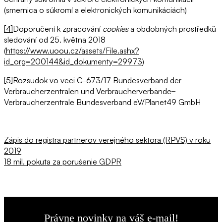
(smernica o súkromí a elektronických komunikáciách)
[4]
Doporučení k zpracování
cookies
a obdobných prostředků
sledování od 25. května 2018
(
https://www.uoou.cz/assets/File.ashx?
id_org=200144&id_dokumenty=29973
)
[5]
Rozsudok vo veci C-673/17 Bundesverband der
Verbraucherzentralen und Verbraucherverbände ̶
Verbraucherzentrale Bundesverband eV/Planet49 GmbH
Navigácia
Predchádzajúci
Zápis do registra partnerov verejného sektora (RPVS) v roku
článok:
2019
v
Nasledujúci
18 mil. pokuta za porušenie GDPR
článku
článok:
Právne novinky na váš e-mail!