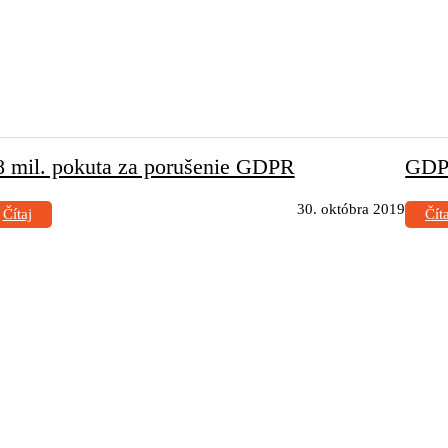
8 mil. pokuta za porušenie GDPR
GDPR
30. októbra 2019
Čítaj
Čít