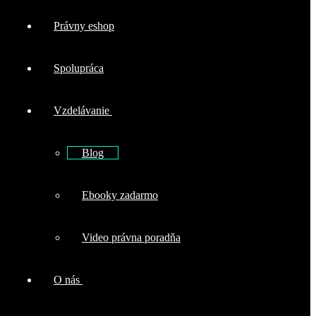
Právny eshop
Spolupráca
Vzdelávanie
Blog
Ebooky zadarmo
Video právna poradňa
O nás