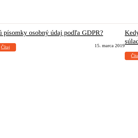
ú písomky osobný údaj podľa GDPR?
Kedy
súla
15. marca 2019
Čítaj
Čít