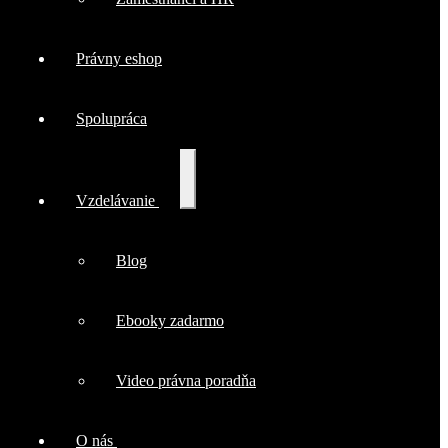
Právny eshop
Spolupráca
Rozbaliť
Vzdelávanie
podradené
menu
Blog
Ebooky zadarmo
Video právna poradňa
O nás