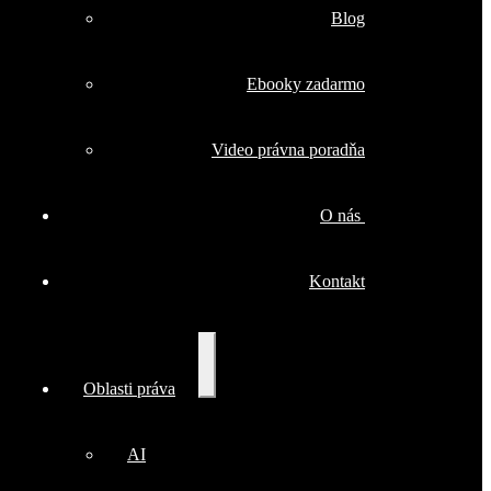
Blog
Ebooky zadarmo
Video právna poradňa
O nás
Kontakt
Rozbaliť
Oblasti práva
podradené
menu
AI