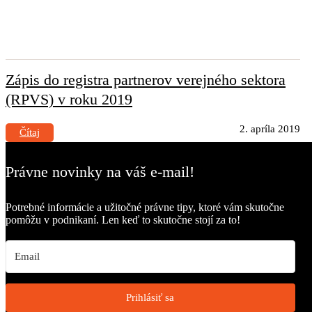
Zápis do registra partnerov verejného sektora
(RPVS) v roku 2019
2. apríla 2019
Čítaj
Právne novinky na váš e-mail!
Potrebné informácie a užitočné právne tipy, ktoré vám skutočne
pomôžu v podnikaní. Len keď to skutočne stojí za to!
Prihlásiť sa