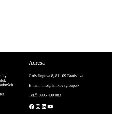
Adresa
enky
Grösslingova 8, 811 09 Bratislava
adok
osobných
E-mail: info@lanikovagroup.sk
ies
Tel.č: 0905 430 083
Facebook
Instagram
LinkedIn
YouTube