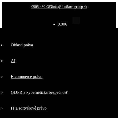
0905 430 083
info@lanikovagroup.sk
0.00
€
Oblasti
Oblasti práva
práva
AI
AI
E-commerce právo
E-commerce
GDPR a kybernetická bezpečnosť
právo
IT a softvérové právo
GDPR a