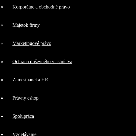
Korporátne a obchodné právo
kybernetická
Majetok firmy
bezpečnosť
Marketingové právo
IT a softvérové
Ochrana duševného vlastníctva
právo
Zamestnanci a HR
Korporátne a
Právny eshop
obchodné právo
Spolupráca
Majetok
Vzdelávanie