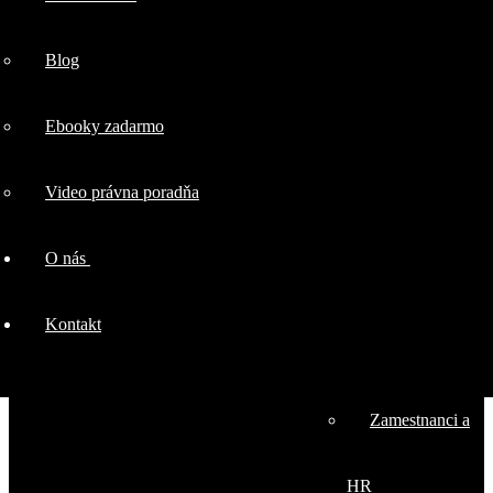
firmy
Blog
Marketingové
Ebooky zadarmo
právo
Video právna poradňa
Ochrana
O nás
duševného
Kontakt
vlastníctva
Zamestnanci a
HR