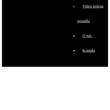
Video právna
poradňa
O nás
Kontakt
RPVS